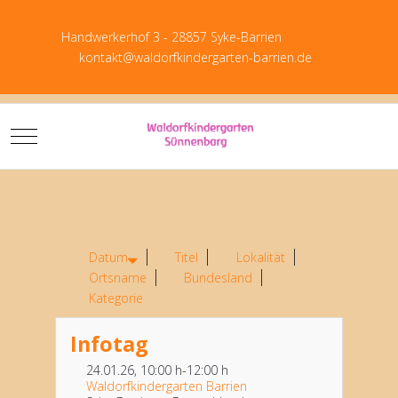
Handwerkerhof 3 - 28857 Syke-Barrien
kontakt@waldorfkindergarten-barrien.de
Mobile Menu Toggle
Download P
Datum
Titel
Lokalität
Ortsname
Bundesland
Kategorie
Infotag
24.01.26
, 10:00 h
-
12:00 h
Waldorfkindergarten Barrien