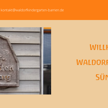
kontakt@waldorfkindergarten-barrien.de