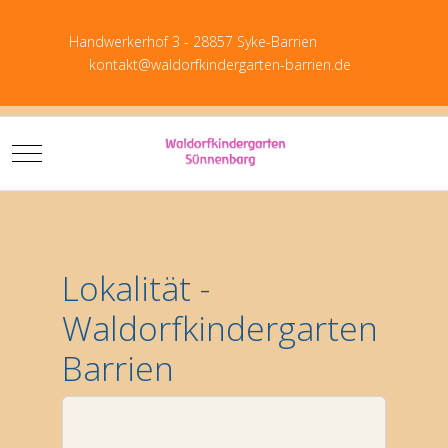
Handwerkerhof 3 - 28857 Syke-Barrien
kontakt@waldorfkindergarten-barrien.de
Mobile Menu Toggle
Download P
Lokalität -
Waldorfkindergarten
Barrien