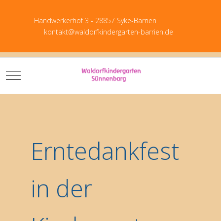
Handwerkerhof 3 - 28857 Syke-Barrien
kontakt@waldorfkindergarten-barrien.de
Mobile Menu Toggle
Download PDF
Erntedankfest
in der